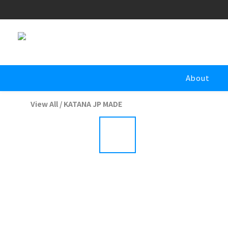
About
View All
/
KATANA JP MADE