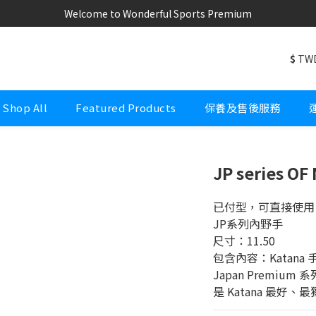
Welcome to Wonderful Sports Premium
Welcome to Wonderful Sports Premium
$
TW
Welcome to Wonderful Sports Premium
Shop All
Featured Products
保養及售後服務
JP series OF
已付型，可直接使用
JP系列內野手
尺寸：11.50
包含內容：Katan
Japan Premi
是 Katana 最好