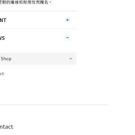
膩、堅韌的纖維和耐用性而聞名。
ENT
WS
ct
ntact