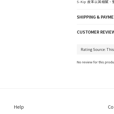
S-Kip 皮革以其細
SHIPPING & PAYM
CUSTOMER REVIE
No review for this produ
Help
Co