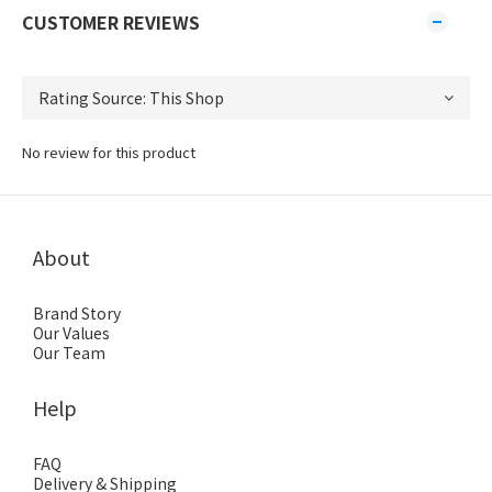
CUSTOMER REVIEWS
No review for this product
About
Brand Story
Our Values
Our Team
Help
FAQ
Delivery & Shipping