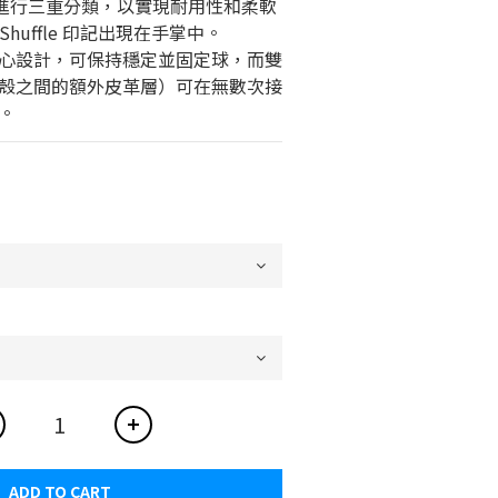
elect 進行三重分類，以實現耐用性和柔軟
 Shuffle 印記出現在手掌中。
心設計，可保持穩定並固定球，而雙
殼之間的額外皮革層）可在無數次接
。
ADD TO CART