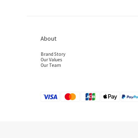
About
Brand Story
Our Values
Our Team