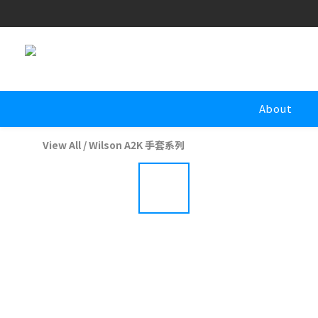
About
View All
/
Wilson A2K 手套系列