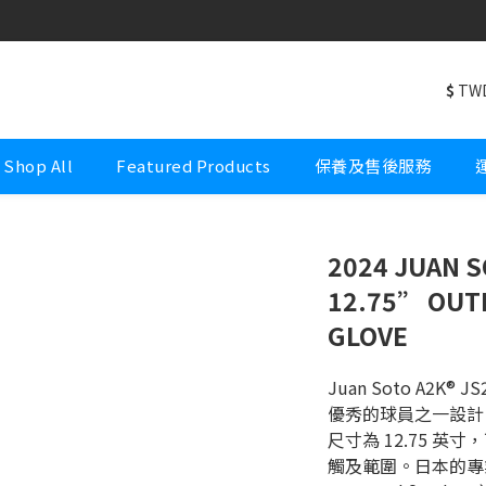
Welcome to Wonderful Sports Premium
Welcome to Wonderful Sports Premium
$
TW
Shop All
Featured Products
保養及售後服務
2024 JUAN S
12.75” OUT
GLOVE
Juan Soto A2
優秀的球員之一設計
尺寸為 12.75 
觸及範圍。日本的專