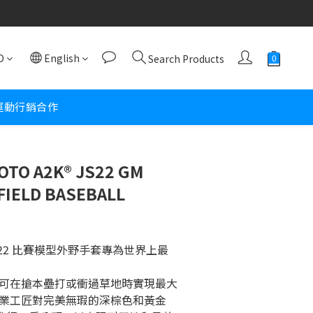
D
English
Search Products
運動行銷合作
OTO A2K® JS22 GM
FIELD BASEBALL
K® JS22 比賽模型外野手套專為世界上最
英寸，可在搶本壘打或衝過草地時實現最大
業工匠對完美無瑕的深棕色和黃金 