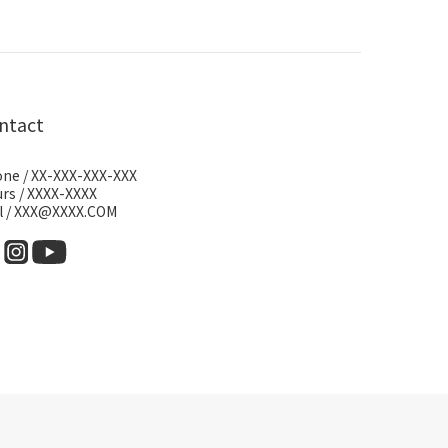
ntact
ne / XX-XXX-XXX-XXX
rs / XXXX-XXXX
l / XXX@XXXX.COM