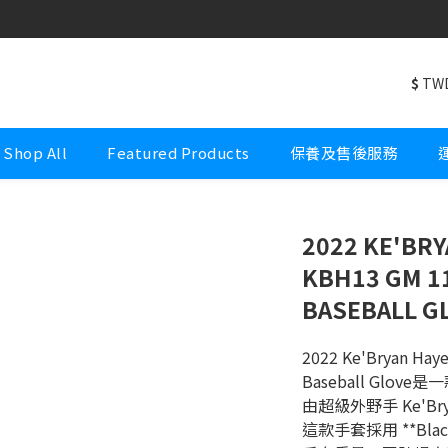
Welcome to Wonderful Sports Premium
Welcome to Wonderful Sports Premium
$
TW
Shop All
Featured Products
保養及售後服務
2022 KE'BRY
KBH13 GM 11
BASEBALL G
2022 Ke'Bryan Haye
Baseball Gl
由超級外野手 Ke'Bry
這款手套採用 **Black