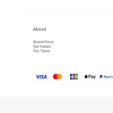
About
Brand Story
Our Values
Our Team