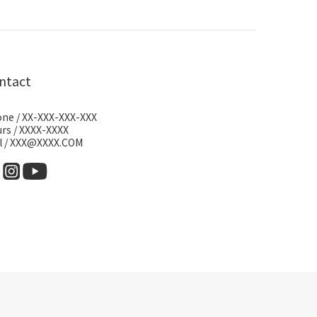
ntact
ne / XX-XXX-XXX-XXX
rs / XXXX-XXXX
l / XXX@XXXX.COM