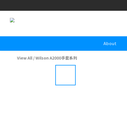
About
View All
/
Wilson A2000手套系列